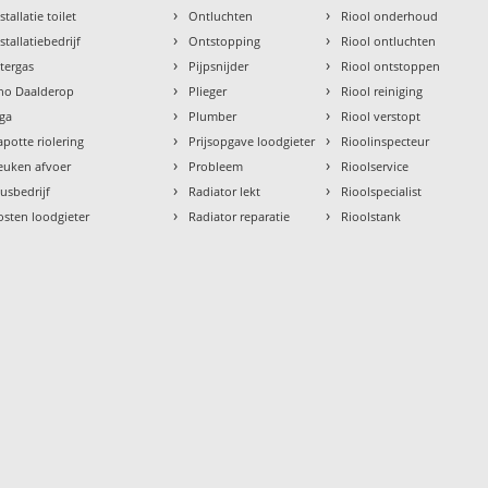
›
›
stallatie toilet
Ontluchten
Riool onderhoud
›
›
stallatiebedrijf
Ontstopping
Riool ontluchten
›
›
ntergas
Pijpsnijder
Riool ontstoppen
›
›
tho Daalderop
Plieger
Riool reiniging
›
›
aga
Plumber
Riool verstopt
›
›
apotte riolering
Prijsopgave loodgieter
Rioolinspecteur
›
›
euken afvoer
Probleem
Rioolservice
›
›
lusbedrijf
Radiator lekt
Rioolspecialist
›
›
osten loodgieter
Radiator reparatie
Rioolstank