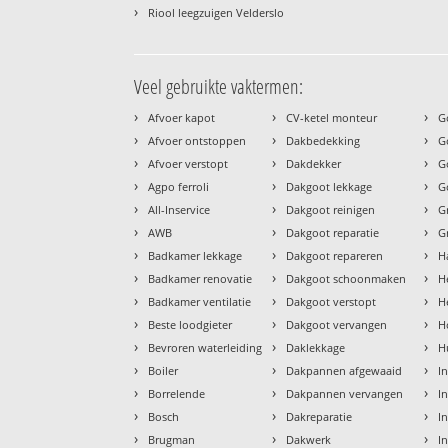
›
Riool leegzuigen Velderslo
Veel gebruikte vaktermen:
›
›
›
Afvoer kapot
CV-ketel monteur
G
›
›
›
Afvoer ontstoppen
Dakbedekking
G
›
›
›
Afvoer verstopt
Dakdekker
G
›
›
›
Agpo ferroli
Dakgoot lekkage
G
›
›
›
All-Inservice
Dakgoot reinigen
G
›
›
›
AWB
Dakgoot reparatie
G
›
›
›
Badkamer lekkage
Dakgoot repareren
H
›
›
›
Badkamer renovatie
Dakgoot schoonmaken
H
›
›
›
Badkamer ventilatie
Dakgoot verstopt
H
›
›
›
Beste loodgieter
Dakgoot vervangen
H
›
›
›
Bevroren waterleiding
Daklekkage
H
›
›
›
Boiler
Dakpannen afgewaaid
I
›
›
›
Borrelende
Dakpannen vervangen
I
›
›
›
Bosch
Dakreparatie
I
›
›
›
Brugman
Dakwerk
I