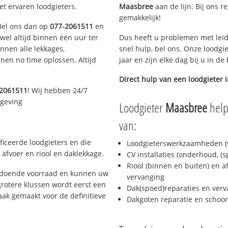
et ervaren loodgieters.
Maasbree
aan de lijn. Bij ons r
gemakkelijk!
 Bel ons dan op
077-2061511
en
ijwel altijd binnen één uur ter
Dus heeft u problemen met leid
nen alle lekkages,
snel hulp, bel ons. Onze loodgi
en no time oplossen. Altijd
jaar en zijn elke dag bij u in d
Direct hulp van een loodgieter 
-2061511
! Wij hebben 24/7
mgeving
Loodgieter
Maasbree
help
van:
ficeerde loodgieters en die
Loodgieterswerkzaamheden (w
afvoer en riool en daklekkage.
CV installaties (onderhoud, (
Riool (binnen en buiten) en a
oldoende voorraad en kunnen uw
vervanging
rotere klussen wordt eerst een
Dak(spoed)reparaties en verv
aak gemaakt voor de definitieve
Dakgoten reparatie en scho