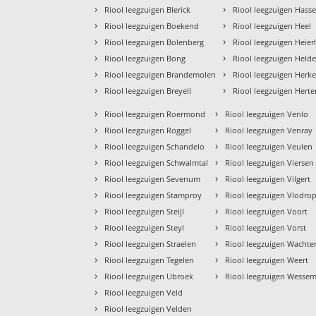
›
›
Riool leegzuigen Blerick
Riool leegzuigen Hasse
›
›
Riool leegzuigen Boekend
Riool leegzuigen Heel
›
›
Riool leegzuigen Bolenberg
Riool leegzuigen Heie
›
›
Riool leegzuigen Bong
Riool leegzuigen Held
›
›
Riool leegzuigen Brandemolen
Riool leegzuigen Herk
›
›
Riool leegzuigen Breyell
Riool leegzuigen Hert
›
›
Riool leegzuigen Roermond
Riool leegzuigen Venlo
›
›
Riool leegzuigen Roggel
Riool leegzuigen Venray
›
›
Riool leegzuigen Schandelo
Riool leegzuigen Veulen
›
›
Riool leegzuigen Schwalmtal
Riool leegzuigen Viersen
›
›
Riool leegzuigen Sevenum
Riool leegzuigen Vilgert
›
›
Riool leegzuigen Stamproy
Riool leegzuigen Vlodro
›
›
Riool leegzuigen Steijl
Riool leegzuigen Voort
›
›
Riool leegzuigen Steyl
Riool leegzuigen Vorst
›
›
Riool leegzuigen Straelen
Riool leegzuigen Wacht
›
›
Riool leegzuigen Tegelen
Riool leegzuigen Weert
›
›
Riool leegzuigen Ubroek
Riool leegzuigen Wesse
›
Riool leegzuigen Veld
›
Riool leegzuigen Velden