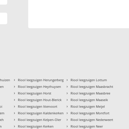
›
›
khuizen
Riool leegzuigen Herungerberg
Riool leegzuigen Lottum
›
›
gen
Riool leegzuigen Heythuysen
Riool leegzuigen Maasbracht
›
›
Riool leegzuigen Horst
Riool leegzuigen Maasbree
›
›
o
Riool leegzuigen Hout-Blerick
Riool leegzuigen Maaseik
›
›
oi
Riool leegzuigen Ittervoort
Riool leegzuigen Meijel
›
›
hem
Riool leegzuigen Kaldenkerken
Riool leegzuigen Montfort
›
›
ath
Riool leegzuigen Kelpen-Oler
Riool leegzuigen Nederweert
›
›
en
Riool leegzuigen Kerken
Riool leegzuigen Neer