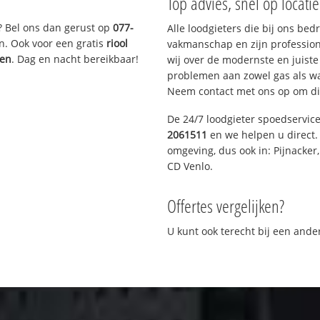
Top advies, snel op locati
? Bel ons dan gerust op
077-
Alle loodgieters die bij ons be
n. Ook voor een gratis
riool
vakmanschap en zijn profession
gen
. Dag en nacht bereikbaar!
wij over de modernste en juist
problemen aan zowel gas als wat
Neem contact met ons op om di
De 24/7 loodgieter spoedservic
2061511
en we helpen u direct. 
omgeving, dus ook in: Pijnacker
CD Venlo.
Offertes vergelijken?
U kunt ook terecht bij een and