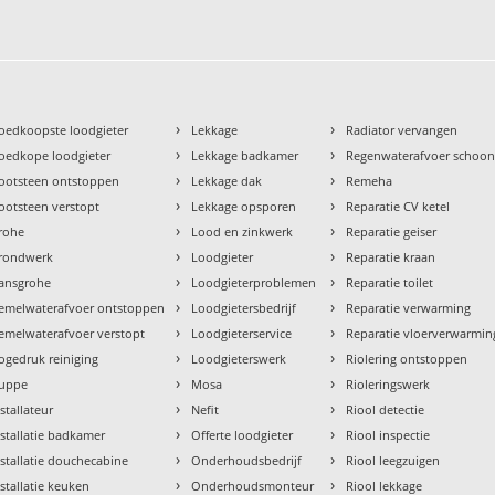
›
›
oedkoopste loodgieter
Lekkage
Radiator vervangen
›
›
oedkope loodgieter
Lekkage badkamer
Regenwaterafvoer schoo
›
›
ootsteen ontstoppen
Lekkage dak
Remeha
›
›
ootsteen verstopt
Lekkage opsporen
Reparatie CV ketel
›
›
rohe
Lood en zinkwerk
Reparatie geiser
›
›
rondwerk
Loodgieter
Reparatie kraan
›
›
ansgrohe
Loodgieterproblemen
Reparatie toilet
›
›
emelwaterafvoer ontstoppen
Loodgietersbedrijf
Reparatie verwarming
›
›
emelwaterafvoer verstopt
Loodgieterservice
Reparatie vloerverwarmin
›
›
ogedruk reiniging
Loodgieterswerk
Riolering ontstoppen
›
›
uppe
Mosa
Rioleringswerk
›
›
nstallateur
Nefit
Riool detectie
›
›
nstallatie badkamer
Offerte loodgieter
Riool inspectie
›
›
nstallatie douchecabine
Onderhoudsbedrijf
Riool leegzuigen
›
›
nstallatie keuken
Onderhoudsmonteur
Riool lekkage