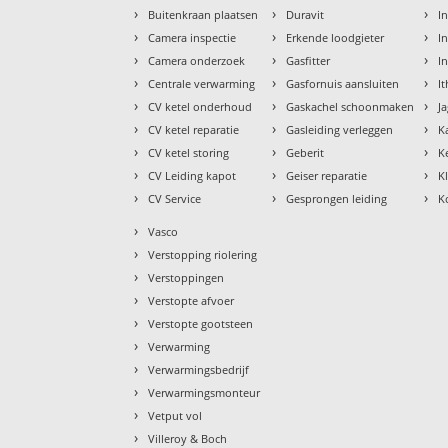
›
›
›
Buitenkraan plaatsen
Duravit
In
›
›
›
Camera inspectie
Erkende loodgieter
In
›
›
›
Camera onderzoek
Gasfitter
I
›
›
›
Centrale verwarming
Gasfornuis aansluiten
I
›
›
›
CV ketel onderhoud
Gaskachel schoonmaken
J
›
›
›
CV ketel reparatie
Gasleiding verleggen
K
›
›
›
CV ketel storing
Geberit
K
›
›
›
CV Leiding kapot
Geiser reparatie
K
›
›
›
CV Service
Gesprongen leiding
K
›
Vasco
›
Verstopping riolering
›
Verstoppingen
›
Verstopte afvoer
›
Verstopte gootsteen
›
Verwarming
›
Verwarmingsbedrijf
›
Verwarmingsmonteur
›
Vetput vol
›
Villeroy & Boch