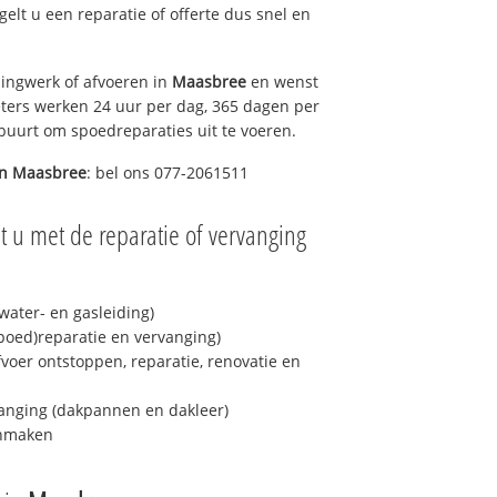
egelt u een reparatie of offerte dus snel en
ingwerk of afvoeren in
Maasbree
en wenst
eters werken 24 uur per dag, 365 dagen per
e buurt om spoedreparaties uit te voeren.
in
Maasbree
: bel ons 077-2061511
t u met de reparatie of vervanging
ater- en gasleiding)
spoed)reparatie en vervanging)
fvoer ontstoppen, reparatie, renovatie en
anging (dakpannen en dakleer)
onmaken