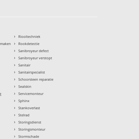
›
Riooltechniek
›
nmaken
Rookdetectie
›
Sanibroyeur defect
›
Sanibroyeur verstopt
›
Sanitair
›
Sanitairspecialist
›
Schoorsteen reparatie
›
Sealskin
›
g
Servicemonteur
›
Sphinx
›
Stankoverlast
›
Stelrad
›
Storingsdienst
›
Storingsmonteur
›
Stormschade