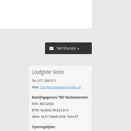
Versturen »
Loodgieter Venlo
Tel: 077-2061511
Mail:
info@loodgietervenlobv.nl
Bedrijfsgegevens TRD Multiediensten
KVK: 86722050
BTW: NL0042.99.823.B10
IBAN: NL87 KNAB 0506 7664 97
Openingstijden