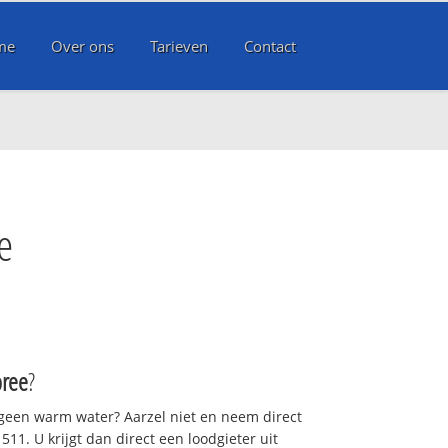
me
Over ons
Tarieven
Contact
e
ree
?
 geen warm water? Aarzel niet en neem direct
11. U krijgt dan direct een loodgieter uit