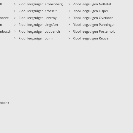
›
›
lt
Riool leegzuigen Kronenberg
Riool leegzuigen Nettetal
›
›
Riool leegzuigen Krosselt
Riool leegzuigen Ospel
›
›
rhoeve
Riool leegzuigen Leveroy
Riool leegzuigen Overloon
›
›
en
Riool leegzuigen Lingsfort
Riool leegzuigen Panningen
›
›
enbosch
Riool leegzuigen Lobberich
Riool leegzuigen Posterholt
›
›
en
Riool leegzuigen Lomm
Riool leegzuigen Reuver
p
endonk
m