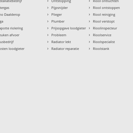
›
›
stallatiebedrijf
Ontstopping
Riool ontluchten
›
›
ntergas
Pijpsnijder
Riool ontstoppen
›
›
tho Daalderop
Plieger
Riool reiniging
›
›
aga
Plumber
Riool verstopt
›
›
apotte riolering
Prijsopgave loodgieter
Rioolinspecteur
›
›
euken afvoer
Probleem
Rioolservice
›
›
lusbedrijf
Radiator lekt
Rioolspecialist
›
›
osten loodgieter
Radiator reparatie
Rioolstank