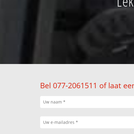
Lek
Bel 077-2061511 of laat ee