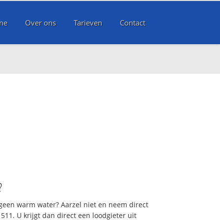
me
Over ons
Tarieven
Contact
?
 geen warm water? Aarzel niet en neem direct
11. U krijgt dan direct een loodgieter uit