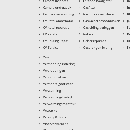
›
›
›
Camera inspectie
Erkende loodgieter
In
›
›
›
Camera onderzoek
Gasfitter
I
›
›
›
Centrale verwarming
Gasfornuis aansluiten
I
›
›
›
CV ketel onderhoud
Gaskachel schoonmaken
J
›
›
›
CV ketel reparatie
Gasleiding verleggen
K
›
›
›
CV ketel storing
Geberit
K
›
›
›
CV Leiding kapot
Geiser reparatie
K
›
›
›
CV Service
Gesprongen leiding
K
›
Vasco
›
Verstopping riolering
›
Verstoppingen
›
Verstopte afvoer
›
Verstopte gootsteen
›
Verwarming
›
Verwarmingsbedrijf
›
Verwarmingsmonteur
›
Vetput vol
›
Villeroy & Boch
›
Vloerverwarming