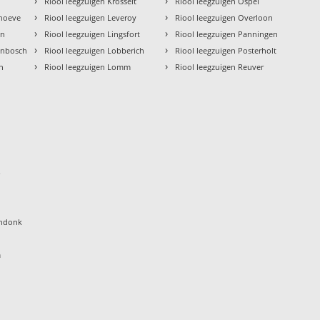
›
›
Riool leegzuigen Krosselt
Riool leegzuigen Ospel
›
›
rhoeve
Riool leegzuigen Leveroy
Riool leegzuigen Overloon
›
›
en
Riool leegzuigen Lingsfort
Riool leegzuigen Panningen
›
›
enbosch
Riool leegzuigen Lobberich
Riool leegzuigen Posterholt
›
›
en
Riool leegzuigen Lomm
Riool leegzuigen Reuver
p
endonk
m