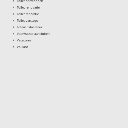
›
Toilet ontstoppen
›
Toilet renovatie
›
Toilet reparatie
›
Toilet verstopt
›
Totaalinstallateur
›
Vaatwasser aansluiten
›
Vacatures
›
Vaillant