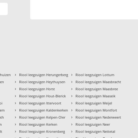
›
›
khuizen
Riool leegzuigen Herungerberg
Riool leegzuigen Lottum
›
›
gen
Riool leegzuigen Heythuysen
Riool leegzuigen Maasbracht
›
›
Riool leegzuigen Horst
Riool leegzuigen Maasbree
›
›
o
Riool leegzuigen Hout-Blerick
Riool leegzuigen Maaseik
›
›
oi
Riool leegzuigen Ittervoort
Riool leegzuigen Meijel
›
›
hem
Riool leegzuigen Kaldenkerken
Riool leegzuigen Montfort
›
›
ath
Riool leegzuigen Kelpen-Oler
Riool leegzuigen Nederweert
›
›
en
Riool leegzuigen Kerken
Riool leegzuigen Neer
›
›
lt
Riool leegzuigen Kronenberg
Riool leegzuigen Nettetal