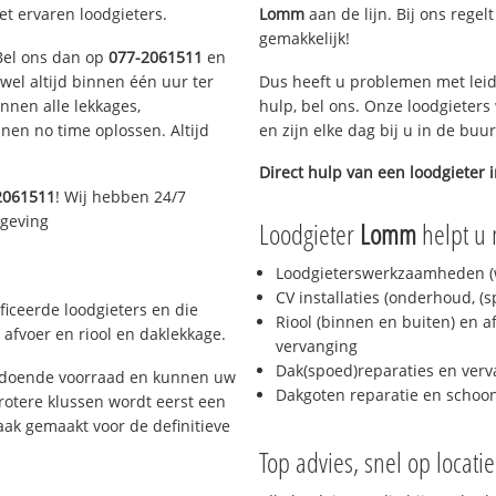
et ervaren loodgieters.
Lomm
aan de lijn. Bij ons regel
gemakkelijk!
 Bel ons dan op
077-2061511
en
ijwel altijd binnen één uur ter
Dus heeft u problemen met leid
nen alle lekkages,
hulp, bel ons. Onze loodgieters
en no time oplossen. Altijd
en zijn elke dag bij u in de buu
Direct hulp van een loodgieter 
2061511
! Wij hebben 24/7
mgeving
Loodgieter
Lomm
helpt u 
Loodgieterswerkzaamheden (w
CV installaties (onderhoud, (
ficeerde loodgieters en die
Riool (binnen en buiten) en a
afvoer en riool en daklekkage.
vervanging
Dak(spoed)reparaties en verv
oldoende voorraad en kunnen uw
Dakgoten reparatie en scho
rotere klussen wordt eerst een
aak gemaakt voor de definitieve
Top advies, snel op locati