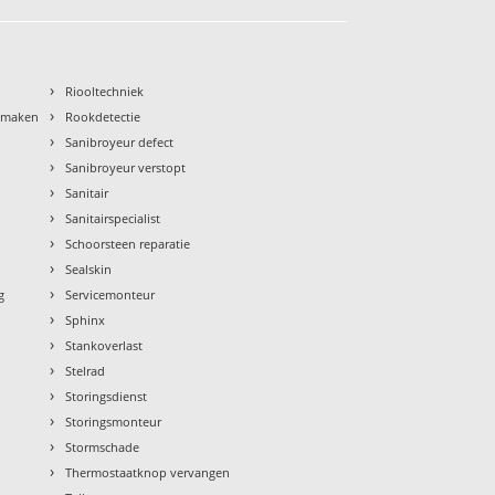
›
Riooltechniek
›
nmaken
Rookdetectie
›
Sanibroyeur defect
›
Sanibroyeur verstopt
›
Sanitair
›
Sanitairspecialist
›
Schoorsteen reparatie
›
Sealskin
›
g
Servicemonteur
›
Sphinx
›
Stankoverlast
›
Stelrad
›
Storingsdienst
›
Storingsmonteur
›
Stormschade
›
Thermostaatknop vervangen