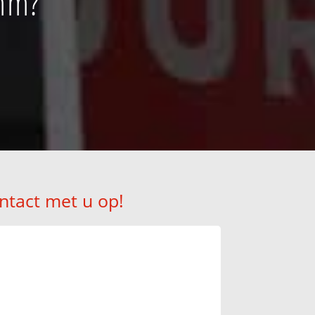
omm?
ntact met u op!