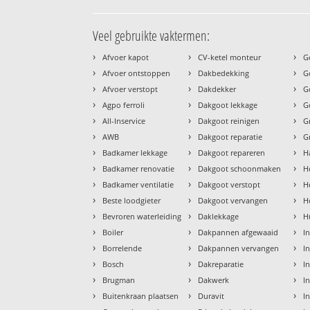
Veel gebruikte vaktermen:
›
›
›
Afvoer kapot
CV-ketel monteur
G
›
›
›
Afvoer ontstoppen
Dakbedekking
G
›
›
›
Afvoer verstopt
Dakdekker
G
›
›
›
Agpo ferroli
Dakgoot lekkage
G
›
›
›
All-Inservice
Dakgoot reinigen
G
›
›
›
AWB
Dakgoot reparatie
G
›
›
›
Badkamer lekkage
Dakgoot repareren
H
›
›
›
Badkamer renovatie
Dakgoot schoonmaken
H
›
›
›
Badkamer ventilatie
Dakgoot verstopt
H
›
›
›
Beste loodgieter
Dakgoot vervangen
H
›
›
›
Bevroren waterleiding
Daklekkage
H
›
›
›
Boiler
Dakpannen afgewaaid
I
›
›
›
Borrelende
Dakpannen vervangen
I
›
›
›
Bosch
Dakreparatie
I
›
›
›
Brugman
Dakwerk
I
›
›
›
Buitenkraan plaatsen
Duravit
In