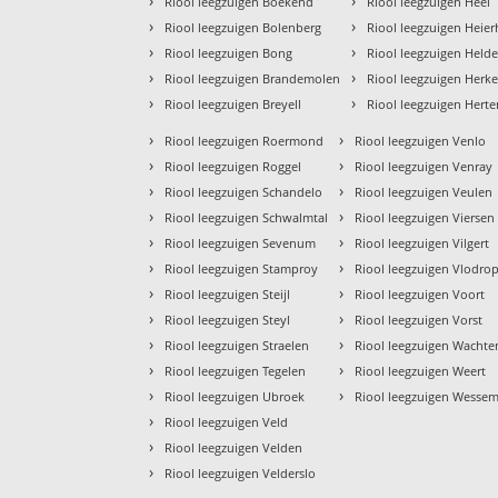
›
›
Riool leegzuigen Boekend
Riool leegzuigen Heel
›
›
Riool leegzuigen Bolenberg
Riool leegzuigen Heie
›
›
Riool leegzuigen Bong
Riool leegzuigen Held
›
›
Riool leegzuigen Brandemolen
Riool leegzuigen Herk
›
›
Riool leegzuigen Breyell
Riool leegzuigen Hert
›
›
Riool leegzuigen Roermond
Riool leegzuigen Venlo
›
›
Riool leegzuigen Roggel
Riool leegzuigen Venray
›
›
Riool leegzuigen Schandelo
Riool leegzuigen Veulen
›
›
Riool leegzuigen Schwalmtal
Riool leegzuigen Viersen
›
›
Riool leegzuigen Sevenum
Riool leegzuigen Vilgert
›
›
Riool leegzuigen Stamproy
Riool leegzuigen Vlodro
›
›
Riool leegzuigen Steijl
Riool leegzuigen Voort
›
›
Riool leegzuigen Steyl
Riool leegzuigen Vorst
›
›
Riool leegzuigen Straelen
Riool leegzuigen Wacht
›
›
Riool leegzuigen Tegelen
Riool leegzuigen Weert
›
›
Riool leegzuigen Ubroek
Riool leegzuigen Wesse
›
Riool leegzuigen Veld
›
Riool leegzuigen Velden
›
Riool leegzuigen Velderslo