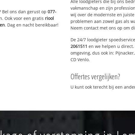
Alle loodgieters die bij ons be
vakmanschap en zijn profession
? Bel ons dan gerust op
077-
wij over de modernste en juist
n. Ook voor een gratis
riool
problemen aan zowel gas als wat
gen
. Dag en nacht bereikbaar!
Neem contact met ons op om di
De 24/7 loodgieter spoedservic
2061511
en we helpen u direct. 
omgeving, dus ook in: Pijnacker
CD Venlo.
Offertes vergelijken?
U kunt ook terecht bij een and