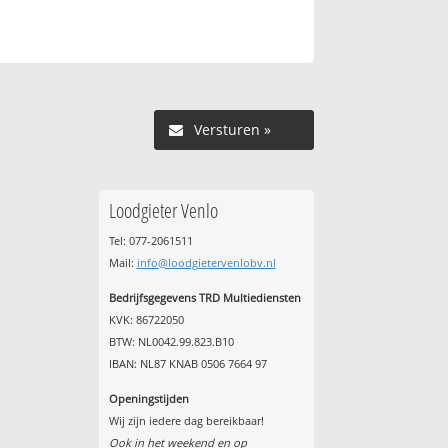
Versturen »
Loodgieter Venlo
Tel: 077-2061511
Mail:
info@loodgietervenlobv.nl
Bedrijfsgegevens TRD Multiediensten
KVK: 86722050
BTW: NL0042.99.823.B10
IBAN: NL87 KNAB 0506 7664 97
Openingstijden
Wij zijn iedere dag bereikbaar!
Ook in het weekend en op