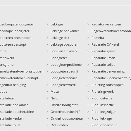
›
›
oedkoopste loodgieter
Lekkage
Radiator vervangen
›
›
oedkope loodgieter
Lekkage badkamer
Regenwaterafvoer schoo
›
›
ootsteen ontstoppen
Lekkage dak
Remeha
›
›
ootsteen verstopt
Lekkage opsporen
Reparatie CV ketel
›
›
rohe
Lood en zinkwerk
Reparatie geiser
›
›
rondwerk
Loodgieter
Reparatie kraan
›
›
ansgrohe
Loodgieterproblemen
Reparatie toilet
›
›
emelwaterafvoer ontstoppen
Loodgietersbedrijf
Reparatie verwarming
›
›
emelwaterafvoer verstopt
Loodgieterservice
Reparatie vloerverwarmin
›
›
ogedruk reiniging
Loodgieterswerk
Riolering ontstoppen
›
›
uppe
Mosa
Rioleringswerk
›
›
nstallateur
Nefit
Riool detectie
›
›
nstallatie badkamer
Offerte loodgieter
Riool inspectie
›
›
nstallatie douchecabine
Onderhoudsbedrijf
Riool leegzuigen
›
›
nstallatie keuken
Onderhoudsmonteur
Riool lekkage
›
›
stallatie toilet
Ontluchten
Riool onderhoud