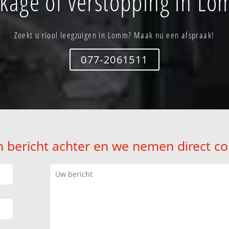
kage of verstopping in L
Zoekt u riool leegzuigen in Lomm? Maak nu een afspraak!
077-2061511
n bericht achter en we nemen direct co