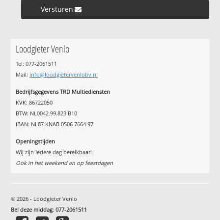
Versturen »
Loodgieter Venlo
Tel: 077-2061511
Mail:
info@loodgietervenlobv.nl
Bedrijfsgegevens TRD Multiediensten
KVK: 86722050
BTW: NL0042.99.823.B10
IBAN: NL87 KNAB 0506 7664 97
Openingstijden
Wij zijn iedere dag bereikbaar!
Ook in het weekend en op feestdagen
© 2026 - Loodgieter Venlo
Bel deze middag
:
077-2061511