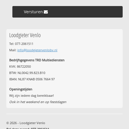
Versturen »
Loodgieter Venlo
Tel: 077-2061511
Mail:
info@loodgietervenlobv.nl
Bedrijfsgegevens TRD Multiediensten
KVK: 86722050
BTW: NL0042.99.823.B10
IBAN: NL87 KNAB 0506 7664 97
Openingstijden
Wij zijn iedere dag bereikbaar!
Ook in het weekend en op feestdagen
© 2026 - Loodgieter Venlo