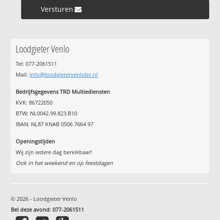
Versturen »
Loodgieter Venlo
Tel: 077-2061511
Mail:
info@loodgietervenlobv.nl
Bedrijfsgegevens TRD Multiediensten
KVK: 86722050
BTW: NL0042.99.823.B10
IBAN: NL87 KNAB 0506 7664 97
Openingstijden
Wij zijn iedere dag bereikbaar!
Ook in het weekend en op feestdagen
© 2026 - Loodgieter Venlo
Bel deze avond
:
077-2061511