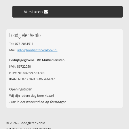
Versturen »
Loodgieter Venlo
Tel: 077-2061511
Mail:
info@loodgietervenlobv.nl
Bedrijfsgegevens TRD Multiediensten
KVK: 86722050
BTW: NL0042.99.823.B10
IBAN: NL87 KNAB 0506 7664 97
Openingstijden
Wij zijn iedere dag bereikbaar!
Ook in het weekend en op feestdagen
© 2026 - Loodgieter Venlo