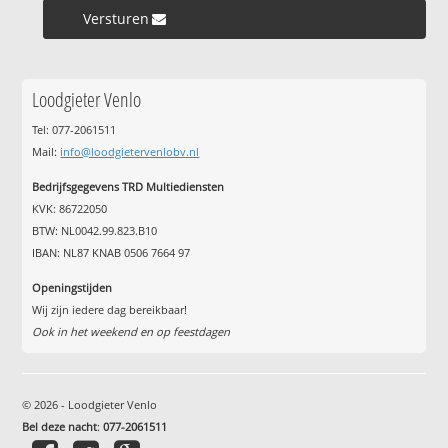
Versturen »
Loodgieter Venlo
Tel: 077-2061511
Mail:
info@loodgietervenlobv.nl
Bedrijfsgegevens TRD Multiediensten
KVK: 86722050
BTW: NL0042.99.823.B10
IBAN: NL87 KNAB 0506 7664 97
Openingstijden
Wij zijn iedere dag bereikbaar!
Ook in het weekend en op feestdagen
© 2026 - Loodgieter Venlo
Bel deze nacht
:
077-2061511