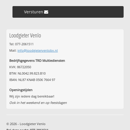
Versturen »
Loodgieter Venlo
Tel: 077-2061511
Mail:
info@loodgietervenlobv.nl
Bedrijfsgegevens TRD Multiediensten
KVK: 86722050
BTW: NL0042.99.823.B10
IBAN: NL87 KNAB 0506 7664 97
Openingstijden
Wij zijn iedere dag bereikbaar!
Ook in het weekend en op feestdagen
© 2026 - Loodgieter Venlo