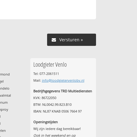
Versturen »
Loodgieter Venlo
Tel: 077-2061511
ermond
Mail:
info@loodgietervenlobv.nl
gel
andelo
Bedrijfsgegevens TRD Multiediensten
walmtal
KVK: 86722050
venum
BTW: NL0042.99.823.B10
mproy
IBAN: NL87 KNAB 0506 7664 97
l
Openingstijden
l
Wij zijn iedere dag bereikbaar!
elen
Ook in het weekend en op