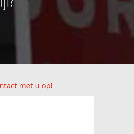
jl?
ntact met u op!