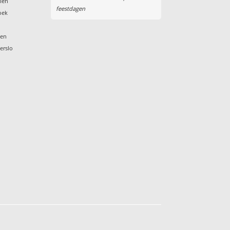
elen
feestdagen
oek
d
den
erslo