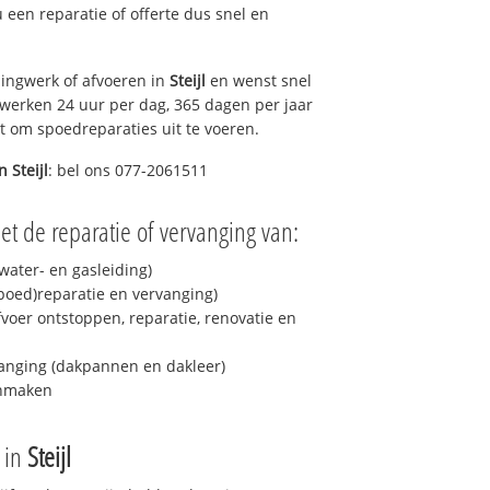
 u een reparatie of offerte dus snel en
ingwerk of afvoeren in
Steijl
en wenst snel
 werken 24 uur per dag, 365 dagen per jaar
rt om spoedreparaties uit te voeren.
in
Steijl
: bel ons 077-2061511
t de reparatie of vervanging van:
ater- en gasleiding)
spoed)reparatie en vervanging)
fvoer ontstoppen, reparatie, renovatie en
anging (dakpannen en dakleer)
onmaken
e in
Steijl