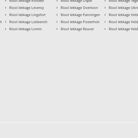
›
›
›
Riool lekkage Krosselt
Riool lekkage Ospel
Riool lekkage Teg
›
›
›
Riool lekkage Leveroy
Riool lekkage Overloon
Riool lekkage Ubr
›
›
›
Riool lekkage Lingsfort
Riool lekkage Panningen
Riool lekkage Vel
›
›
›
ch
Riool lekkage Lobberich
Riool lekkage Posterholt
Riool lekkage Vel
›
›
›
Riool lekkage Lomm
Riool lekkage Reuver
Riool lekkage Veld