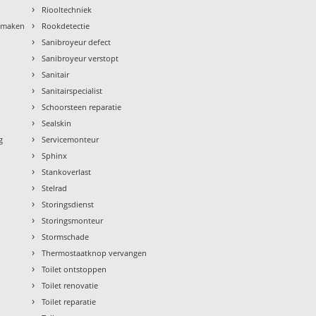
›
Riooltechniek
›
nmaken
Rookdetectie
›
Sanibroyeur defect
›
Sanibroyeur verstopt
›
Sanitair
›
Sanitairspecialist
›
Schoorsteen reparatie
›
Sealskin
›
g
Servicemonteur
›
Sphinx
›
Stankoverlast
›
Stelrad
›
Storingsdienst
›
Storingsmonteur
›
Stormschade
›
Thermostaatknop vervangen
›
Toilet ontstoppen
›
Toilet renovatie
›
Toilet reparatie