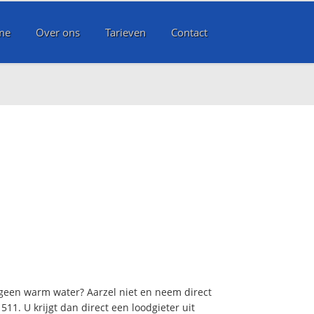
me
Over ons
Tarieven
Contact
 geen warm water? Aarzel niet en neem direct
11. U krijgt dan direct een loodgieter uit