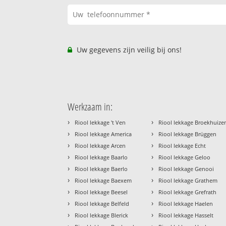
Uw gegevens zijn veilig bij ons!
Werkzaam in:
›
›
Riool lekkage 't Ven
Riool lekkage Broekhuize
›
›
Riool lekkage America
Riool lekkage Brüggen
›
›
Riool lekkage Arcen
Riool lekkage Echt
›
›
Riool lekkage Baarlo
Riool lekkage Geloo
›
›
Riool lekkage Baerlo
Riool lekkage Genooi
›
›
Riool lekkage Baexem
Riool lekkage Grathem
›
›
Riool lekkage Beesel
Riool lekkage Grefrath
›
›
Riool lekkage Belfeld
Riool lekkage Haelen
›
›
Riool lekkage Blerick
Riool lekkage Hasselt