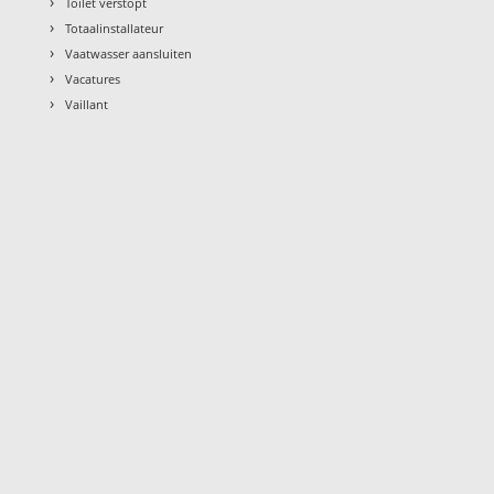
›
Toilet verstopt
›
Totaalinstallateur
›
Vaatwasser aansluiten
›
Vacatures
›
Vaillant