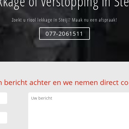
kkage of verstopping in Stei
Zoekt u riool lekkage in Steijl? Maak nu een afspraak!
077-2061511
n bericht achter en we nemen direct co