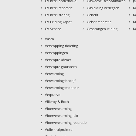
›
›
›
CV ketel onderhoud
Gaskachel schoonmaken
J
›
›
›
CV ketel reparatie
Gasleiding verleggen
K
›
›
›
CV ketel storing
Geberit
K
›
›
›
CV Leiding kapot
Geiser reparatie
K
›
›
›
CV Service
Gesprongen leiding
K
›
Vasco
›
Verstopping riolering
›
Verstoppingen
›
Verstopte afvoer
›
Verstopte gootsteen
›
Verwarming
›
Verwarmingsbedrijf
›
Verwarmingsmonteur
›
Vetput vol
›
Villeroy & Boch
›
Vloerverwarming
›
Vloerverwarming lekt
›
Vloerverwarming reparatie
›
Vuile kruipruimte