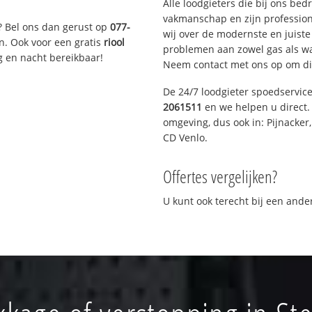
Alle loodgieters die bij ons be
vakmanschap en zijn profession
? Bel ons dan gerust op
077-
wij over de modernste en juist
n. Ook voor een gratis
riool
problemen aan zowel gas als wat
g en nacht bereikbaar!
Neem contact met ons op om di
De 24/7 loodgieter spoedservic
2061511
en we helpen u direct. 
omgeving, dus ook in: Pijnacker
CD Venlo.
Offertes vergelijken?
U kunt ook terecht bij een and