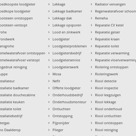
›
›
oedkoopste loodgieter
Lekkage
Radiator vervangen
›
›
oedkope loodgieter
Lekkage badkamer
Regenwaterafvoer schoo
›
›
ootsteen ontstoppen
Lekkage dak
Remeha
›
›
ootsteen verstopt
Lekkage opsporen
Reparatie CV ketel
›
›
rohe
Lood en zinkwerk
Reparatie geiser
›
›
rondwerk
Loodgieter
Reparatie kraan
›
›
ansgrohe
Loodgieterproblemen
Reparatie toilet
›
›
emelwaterafvoer ontstoppen
Loodgietersbedrijf
Reparatie verwarming
›
›
emelwaterafvoer verstopt
Loodgieterservice
Reparatie vloerverwarmin
›
›
ogedruk reiniging
Loodgieterswerk
Riolering ontstoppen
›
›
uppe
Mosa
Rioleringswerk
›
›
nstallateur
Nefit
Riool detectie
›
›
nstallatie badkamer
Offerte loodgieter
Riool inspectie
›
›
nstallatie douchecabine
Onderhoudsbedrijf
Riool leegzuigen
›
›
nstallatie keuken
Onderhoudsmonteur
Riool lekkage
›
›
stallatie toilet
Ontluchten
Riool onderhoud
›
›
stallatiebedrijf
Ontstopping
Riool ontluchten
›
›
ntergas
Pijpsnijder
Riool ontstoppen
›
›
tho Daalderop
Plieger
Riool reiniging