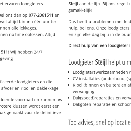
et ervaren loodgieters.
Steijl
aan de lijn. Bij ons regelt
gemakkelijk!
 Bel ons dan op
077-2061511
en
ijwel altijd binnen één uur ter
Dus heeft u problemen met leid
nen alle lekkages,
hulp, bel ons. Onze loodgieters
en no time oplossen. Altijd
en zijn elke dag bij u in de buu
Direct hulp van een loodgieter 
1511
! Wij hebben 24/7
mgeving
Loodgieter
Steijl
helpt u me
Loodgieterswerkzaamheden (w
CV installaties (onderhoud, (
ficeerde loodgieters en die
Riool (binnen en buiten) en a
afvoer en riool en daklekkage.
vervanging
Dak(spoed)reparaties en verv
oldoende voorraad en kunnen uw
Dakgoten reparatie en scho
rotere klussen wordt eerst een
aak gemaakt voor de definitieve
Top advies, snel op locati