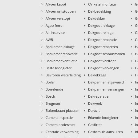
›
›
›
Afvoer kapot
CV-ketel monteur
G
›
›
›
Afvoer ontstoppen
Dakbedekking
G
›
›
›
Afvoer verstopt
Dakdekker
G
›
›
›
Agpo ferroli
Dakgoot lekkage
G
›
›
›
All-Inservice
Dakgoot reinigen
G
›
›
›
AWB
Dakgoot reparatie
G
›
›
›
Badkamer lekkage
Dakgoot repareren
H
›
›
›
Badkamer renovatie
Dakgoot schoonmaken
H
›
›
›
Badkamer ventilatie
Dakgoot verstopt
H
›
›
›
Beste loodgieter
Dakgoot vervangen
H
›
›
›
Bevroren waterleiding
Daklekkage
H
›
›
›
Boiler
Dakpannen afgewaaid
I
›
›
›
Borrelende
Dakpannen vervangen
I
›
›
›
Bosch
Dakreparatie
I
›
›
›
Brugman
Dakwerk
I
›
›
›
Buitenkraan plaatsen
Duravit
In
›
›
›
Camera inspectie
Erkende loodgieter
In
›
›
›
Camera onderzoek
Gasfitter
I
›
›
›
Centrale verwarming
Gasfornuis aansluiten
I