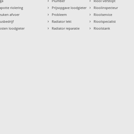
›
›
aga
Plumber
Riool verstopt
›
›
apotte riolering
Prijsopgave loodgieter
Rioolinspecteur
›
›
euken afvoer
Probleem
Rioolservice
›
›
lusbedrijf
Radiator lekt
Rioolspecialist
›
›
osten loodgieter
Radiator reparatie
Rioolstank