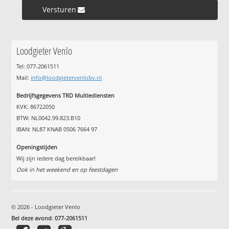
Versturen »
Loodgieter Venlo
Tel: 077-2061511
Mail:
info@loodgietervenlobv.nl
Bedrijfsgegevens TRD Multiediensten
KVK: 86722050
BTW: NL0042.99.823.B10
IBAN: NL87 KNAB 0506 7664 97
Openingstijden
Wij zijn iedere dag bereikbaar!
Ook in het weekend en op feestdagen
© 2026 - Loodgieter Venlo
Bel deze avond
:
077-2061511