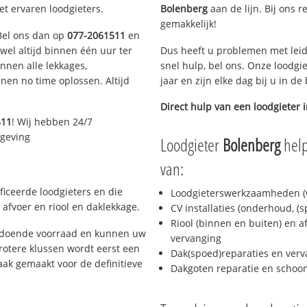
et ervaren loodgieters.
Bolenberg
aan de lijn. Bij ons r
gemakkelijk!
 Bel ons dan op
077-2061511
en
ijwel altijd binnen één uur ter
Dus heeft u problemen met leid
nen alle lekkages,
snel hulp, bel ons. Onze loodgi
en no time oplossen. Altijd
jaar en zijn elke dag bij u in d
Direct hulp van een loodgieter 
511
! Wij hebben 24/7
mgeving
Loodgieter
Bolenberg
help
van:
ficeerde loodgieters en die
Loodgieterswerkzaamheden (w
afvoer en riool en daklekkage.
CV installaties (onderhoud, (
Riool (binnen en buiten) en a
oldoende voorraad en kunnen uw
vervanging
rotere klussen wordt eerst een
Dak(spoed)reparaties en verv
aak gemaakt voor de definitieve
Dakgoten reparatie en scho