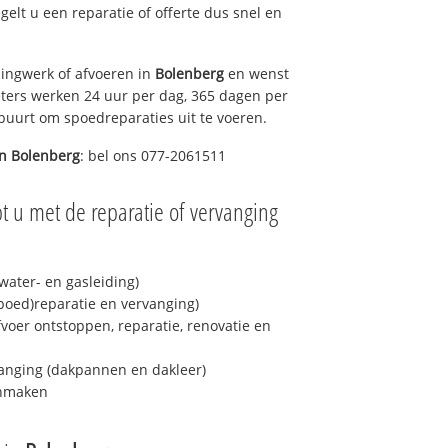
egelt u een reparatie of offerte dus snel en
ingwerk of afvoeren in
Bolenberg
en wenst
eters werken 24 uur per dag, 365 dagen per
e buurt om spoedreparaties uit te voeren.
in
Bolenberg
: bel ons 077-2061511
t u met de reparatie of vervanging
ater- en gasleiding)
spoed)reparatie en vervanging)
fvoer ontstoppen, reparatie, renovatie en
anging (dakpannen en dakleer)
onmaken