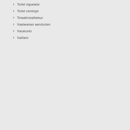
›
Toilet reparatie
›
Toilet verstopt
›
Totaalinstallateur
›
Vaatwasser aansluiten
›
Vacatures
›
Vaillant