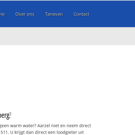
me
Over ons
Tarieven
Contact
berg
?
 geen warm water? Aarzel niet en neem direct
11. U krijgt dan direct een loodgieter uit