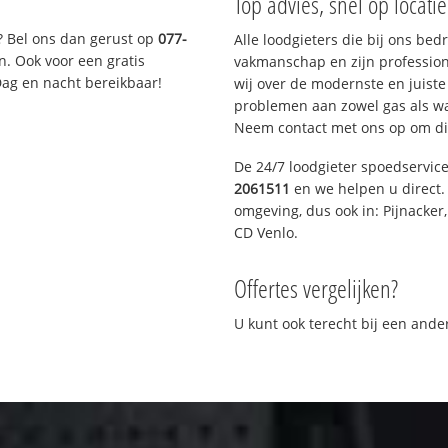
Top advies, snel op locati
? Bel ons dan gerust op
077-
Alle loodgieters die bij ons be
n. Ook voor een gratis
vakmanschap en zijn profession
Dag en nacht bereikbaar!
wij over de modernste en juist
problemen aan zowel gas als wat
Neem contact met ons op om di
De 24/7 loodgieter spoedservic
2061511
en we helpen u direct. 
omgeving, dus ook in: Pijnacker
CD Venlo.
Offertes vergelijken?
U kunt ook terecht bij een and