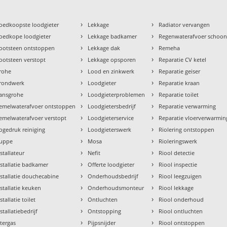
›
›
oedkoopste loodgieter
Lekkage
Radiator vervangen
›
›
oedkope loodgieter
Lekkage badkamer
Regenwaterafvoer schoo
›
›
ootsteen ontstoppen
Lekkage dak
Remeha
›
›
ootsteen verstopt
Lekkage opsporen
Reparatie CV ketel
›
›
rohe
Lood en zinkwerk
Reparatie geiser
›
›
rondwerk
Loodgieter
Reparatie kraan
›
›
ansgrohe
Loodgieterproblemen
Reparatie toilet
›
›
emelwaterafvoer ontstoppen
Loodgietersbedrijf
Reparatie verwarming
›
›
emelwaterafvoer verstopt
Loodgieterservice
Reparatie vloerverwarmin
›
›
ogedruk reiniging
Loodgieterswerk
Riolering ontstoppen
›
›
uppe
Mosa
Rioleringswerk
›
›
nstallateur
Nefit
Riool detectie
›
›
nstallatie badkamer
Offerte loodgieter
Riool inspectie
›
›
nstallatie douchecabine
Onderhoudsbedrijf
Riool leegzuigen
›
›
nstallatie keuken
Onderhoudsmonteur
Riool lekkage
›
›
stallatie toilet
Ontluchten
Riool onderhoud
›
›
stallatiebedrijf
Ontstopping
Riool ontluchten
›
›
ntergas
Pijpsnijder
Riool ontstoppen