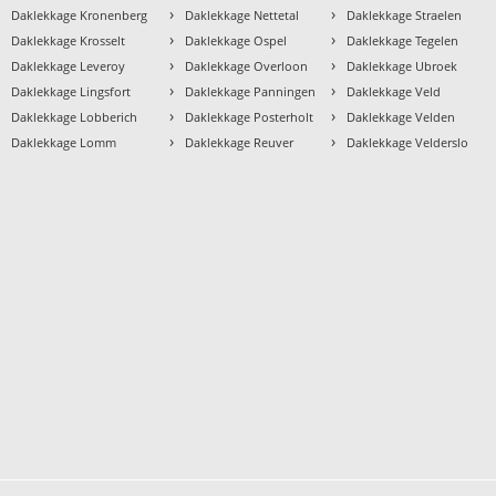
›
›
›
Daklekkage Kronenberg
Daklekkage Nettetal
Daklekkage Straelen
›
›
›
Daklekkage Krosselt
Daklekkage Ospel
Daklekkage Tegelen
›
›
›
Daklekkage Leveroy
Daklekkage Overloon
Daklekkage Ubroek
›
›
›
Daklekkage Lingsfort
Daklekkage Panningen
Daklekkage Veld
›
›
›
Daklekkage Lobberich
Daklekkage Posterholt
Daklekkage Velden
›
›
›
Daklekkage Lomm
Daklekkage Reuver
Daklekkage Velderslo