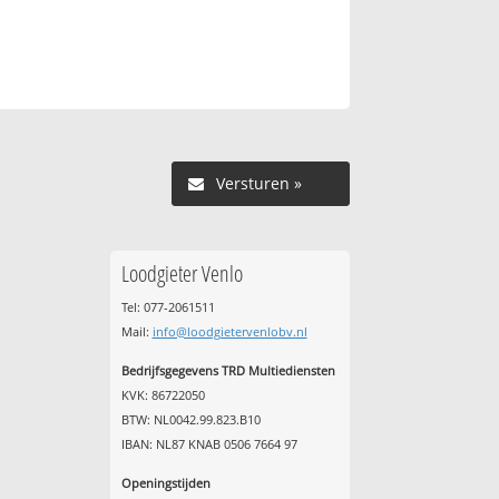
Versturen »
Loodgieter Venlo
Tel: 077-2061511
Mail:
info@loodgietervenlobv.nl
Bedrijfsgegevens TRD Multiediensten
KVK: 86722050
BTW: NL0042.99.823.B10
IBAN: NL87 KNAB 0506 7664 97
Openingstijden