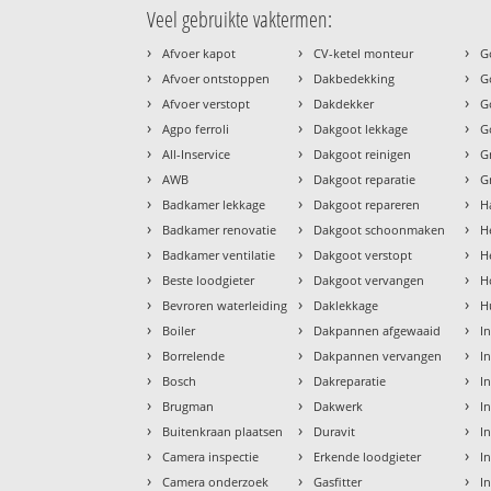
Veel gebruikte vaktermen:
›
›
›
Afvoer kapot
CV-ketel monteur
G
›
›
›
Afvoer ontstoppen
Dakbedekking
G
›
›
›
Afvoer verstopt
Dakdekker
G
›
›
›
Agpo ferroli
Dakgoot lekkage
G
›
›
›
All-Inservice
Dakgoot reinigen
G
›
›
›
AWB
Dakgoot reparatie
G
›
›
›
Badkamer lekkage
Dakgoot repareren
H
›
›
›
Badkamer renovatie
Dakgoot schoonmaken
H
›
›
›
Badkamer ventilatie
Dakgoot verstopt
H
›
›
›
Beste loodgieter
Dakgoot vervangen
H
›
›
›
Bevroren waterleiding
Daklekkage
H
›
›
›
Boiler
Dakpannen afgewaaid
I
›
›
›
Borrelende
Dakpannen vervangen
I
›
›
›
Bosch
Dakreparatie
I
›
›
›
Brugman
Dakwerk
I
›
›
›
Buitenkraan plaatsen
Duravit
In
›
›
›
Camera inspectie
Erkende loodgieter
In
›
›
›
Camera onderzoek
Gasfitter
I