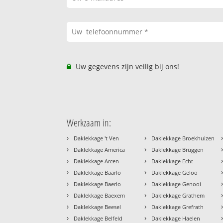
Uw gegevens zijn veilig bij ons!
Werkzaam in:
›
›
Daklekkage 't Ven
Daklekkage Broekhuizen
›
›
Daklekkage America
Daklekkage Brüggen
›
›
Daklekkage Arcen
Daklekkage Echt
›
›
Daklekkage Baarlo
Daklekkage Geloo
›
›
Daklekkage Baerlo
Daklekkage Genooi
›
›
Daklekkage Baexem
Daklekkage Grathem
›
›
Daklekkage Beesel
Daklekkage Grefrath
›
›
Daklekkage Belfeld
Daklekkage Haelen