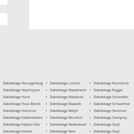
›
›
›
Daklekkage Herungerberg
Daklekkage Lottum
Daklekkage Roermond
›
›
›
Daklekkage Heythuysen
Daklekkage Maasbracht
Daklekkage Roggel
›
›
›
Daklekkage Horst
Daklekkage Maasbree
Daklekkage Schandelo
›
›
›
Daklekkage Hout-Blerick
Daklekkage Maaseik
Daklekkage Schwalmtal
›
›
›
Daklekkage Ittervoort
Daklekkage Meijel
Daklekkage Sevenum
›
›
›
Daklekkage Kaldenkerken
Daklekkage Montfort
Daklekkage Stamproy
›
›
›
Daklekkage Kelpen-Oler
Daklekkage Nederweert
Daklekkage Steijl
›
›
›
Daklekkage Kerken
Daklekkage Neer
Daklekkage Steyl