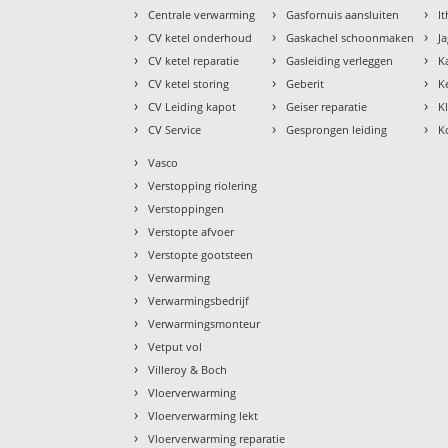
›
›
›
Centrale verwarming
Gasfornuis aansluiten
I
›
›
›
CV ketel onderhoud
Gaskachel schoonmaken
J
›
›
›
CV ketel reparatie
Gasleiding verleggen
K
›
›
›
CV ketel storing
Geberit
K
›
›
›
CV Leiding kapot
Geiser reparatie
K
›
›
›
CV Service
Gesprongen leiding
K
›
Vasco
›
Verstopping riolering
›
Verstoppingen
›
Verstopte afvoer
›
Verstopte gootsteen
›
Verwarming
›
Verwarmingsbedrijf
›
Verwarmingsmonteur
›
Vetput vol
›
Villeroy & Boch
›
Vloerverwarming
›
Vloerverwarming lekt
›
Vloerverwarming reparatie