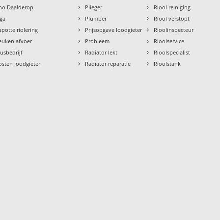
›
›
tho Daalderop
Plieger
Riool reiniging
›
›
aga
Plumber
Riool verstopt
›
›
apotte riolering
Prijsopgave loodgieter
Rioolinspecteur
›
›
euken afvoer
Probleem
Rioolservice
›
›
lusbedrijf
Radiator lekt
Rioolspecialist
›
›
osten loodgieter
Radiator reparatie
Rioolstank