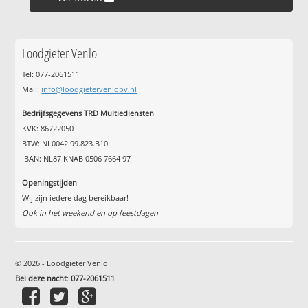
Loodgieter Venlo
Tel: 077-2061511
Mail:
info@loodgietervenlobv.nl
Bedrijfsgegevens TRD Multiediensten
KVK: 86722050
BTW: NL0042.99.823.B10
IBAN: NL87 KNAB 0506 7664 97
Openingstijden
Wij zijn iedere dag bereikbaar!
Ook in het weekend en op feestdagen
© 2026 - Loodgieter Venlo
Bel deze nacht
:
077-2061511