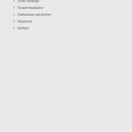
›
Toilet verstopt
›
Totaalinstallateur
›
Vaatwasser aansluiten
›
Vacatures
›
Vaillant