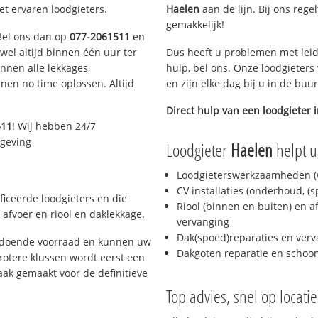
et ervaren loodgieters.
Haelen
aan de lijn. Bij ons rege
gemakkelijk!
 Bel ons dan op
077-2061511
en
ijwel altijd binnen één uur ter
Dus heeft u problemen met leid
nen alle lekkages,
hulp, bel ons. Onze loodgieters
en no time oplossen. Altijd
en zijn elke dag bij u in de buu
Direct hulp van een loodgieter 
511
! Wij hebben 24/7
mgeving
Loodgieter
Haelen
helpt u
Loodgieterswerkzaamheden (w
CV installaties (onderhoud, (
ficeerde loodgieters en die
Riool (binnen en buiten) en a
afvoer en riool en daklekkage.
vervanging
Dak(spoed)reparaties en verv
oldoende voorraad en kunnen uw
Dakgoten reparatie en scho
rotere klussen wordt eerst een
aak gemaakt voor de definitieve
Top advies, snel op locati