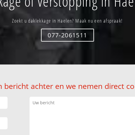
kage of verstopping in Hae
Zoekt u daklekkage in Haelen? Maak nu een afspraak!
077-2061511
n bericht achter en we nemen direct co