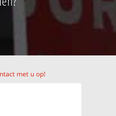
len?
ntact met u op!