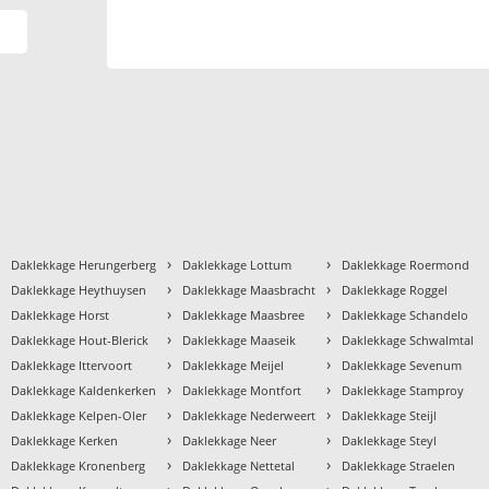
›
›
›
Daklekkage Herungerberg
Daklekkage Lottum
Daklekkage Roermond
›
›
›
Daklekkage Heythuysen
Daklekkage Maasbracht
Daklekkage Roggel
›
›
›
Daklekkage Horst
Daklekkage Maasbree
Daklekkage Schandelo
›
›
›
Daklekkage Hout-Blerick
Daklekkage Maaseik
Daklekkage Schwalmtal
›
›
›
Daklekkage Ittervoort
Daklekkage Meijel
Daklekkage Sevenum
›
›
›
Daklekkage Kaldenkerken
Daklekkage Montfort
Daklekkage Stamproy
›
›
›
Daklekkage Kelpen-Oler
Daklekkage Nederweert
Daklekkage Steijl
›
›
›
Daklekkage Kerken
Daklekkage Neer
Daklekkage Steyl
›
›
›
Daklekkage Kronenberg
Daklekkage Nettetal
Daklekkage Straelen