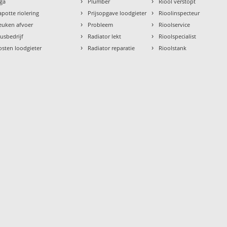
›
›
aga
Plumber
Riool verstopt
›
›
apotte riolering
Prijsopgave loodgieter
Rioolinspecteur
›
›
euken afvoer
Probleem
Rioolservice
›
›
lusbedrijf
Radiator lekt
Rioolspecialist
›
›
osten loodgieter
Radiator reparatie
Rioolstank