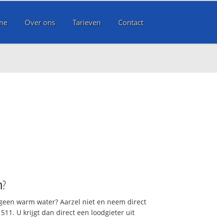
me
Over ons
Tarieven
Contact
n
?
 geen warm water? Aarzel niet en neem direct
11. U krijgt dan direct een loodgieter uit