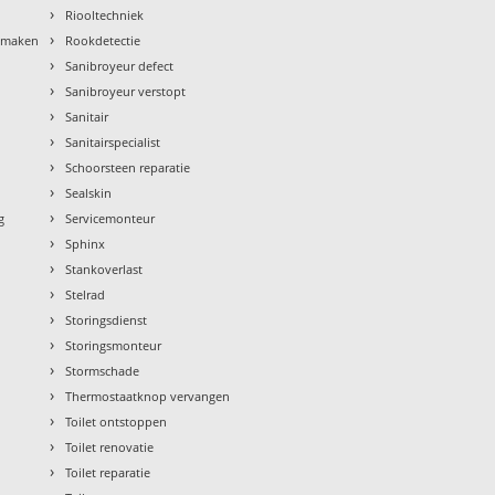
›
Riooltechniek
›
nmaken
Rookdetectie
›
Sanibroyeur defect
›
Sanibroyeur verstopt
›
Sanitair
›
Sanitairspecialist
›
Schoorsteen reparatie
›
Sealskin
›
g
Servicemonteur
›
Sphinx
›
Stankoverlast
›
Stelrad
›
Storingsdienst
›
Storingsmonteur
›
Stormschade
›
Thermostaatknop vervangen
›
Toilet ontstoppen
›
Toilet renovatie
›
Toilet reparatie