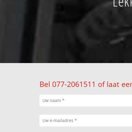
Lek
Bel 077-2061511 of laat ee