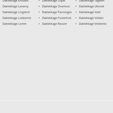
›
›
›
Daklekkage Krosselt
Daklekkage Ospel
Daklekkage Tegelen
›
›
›
Daklekkage Leveroy
Daklekkage Overloon
Daklekkage Ubroek
›
›
›
Daklekkage Lingsfort
Daklekkage Panningen
Daklekkage Veld
›
›
›
Daklekkage Lobberich
Daklekkage Posterholt
Daklekkage Velden
›
›
›
Daklekkage Lomm
Daklekkage Reuver
Daklekkage Velderslo