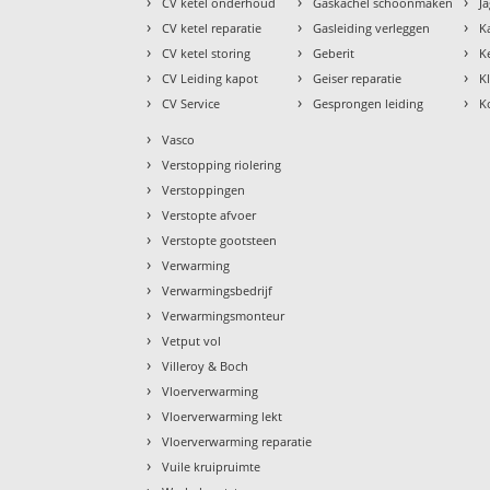
›
›
›
CV ketel onderhoud
Gaskachel schoonmaken
J
›
›
›
CV ketel reparatie
Gasleiding verleggen
K
›
›
›
CV ketel storing
Geberit
K
›
›
›
CV Leiding kapot
Geiser reparatie
K
›
›
›
CV Service
Gesprongen leiding
K
›
Vasco
›
Verstopping riolering
›
Verstoppingen
›
Verstopte afvoer
›
Verstopte gootsteen
›
Verwarming
›
Verwarmingsbedrijf
›
Verwarmingsmonteur
›
Vetput vol
›
Villeroy & Boch
›
Vloerverwarming
›
Vloerverwarming lekt
›
Vloerverwarming reparatie
›
Vuile kruipruimte