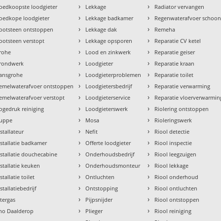
›
›
oedkoopste loodgieter
Lekkage
Radiator vervangen
›
›
oedkope loodgieter
Lekkage badkamer
Regenwaterafvoer schoo
›
›
ootsteen ontstoppen
Lekkage dak
Remeha
›
›
ootsteen verstopt
Lekkage opsporen
Reparatie CV ketel
›
›
rohe
Lood en zinkwerk
Reparatie geiser
›
›
rondwerk
Loodgieter
Reparatie kraan
›
›
ansgrohe
Loodgieterproblemen
Reparatie toilet
›
›
emelwaterafvoer ontstoppen
Loodgietersbedrijf
Reparatie verwarming
›
›
emelwaterafvoer verstopt
Loodgieterservice
Reparatie vloerverwarmin
›
›
ogedruk reiniging
Loodgieterswerk
Riolering ontstoppen
›
›
uppe
Mosa
Rioleringswerk
›
›
nstallateur
Nefit
Riool detectie
›
›
nstallatie badkamer
Offerte loodgieter
Riool inspectie
›
›
nstallatie douchecabine
Onderhoudsbedrijf
Riool leegzuigen
›
›
nstallatie keuken
Onderhoudsmonteur
Riool lekkage
›
›
stallatie toilet
Ontluchten
Riool onderhoud
›
›
stallatiebedrijf
Ontstopping
Riool ontluchten
›
›
ntergas
Pijpsnijder
Riool ontstoppen
›
›
tho Daalderop
Plieger
Riool reiniging