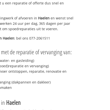
lt u een reparatie of offerte dus snel en
ingwerk of afvoeren in
Haelen
en wenst snel
 werken 24 uur per dag, 365 dagen per jaar
rt om spoedreparaties uit te voeren.
in
Haelen
: bel ons 077-2061511
 met de reparatie of vervanging van:
ater- en gasleiding)
spoed)reparatie en vervanging)
fvoer ontstoppen, reparatie, renovatie en
anging (dakpannen en dakleer)
onmaken
e in
Haelen