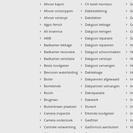
›
›
›
Afvoer kapot
CV-ketel monteur
G
›
›
›
Afvoer ontstoppen
Dakbedekking
G
›
›
›
Afvoer verstopt
Dakdekker
G
›
›
›
Agpo ferroli
Dakgoot lekkage
G
›
›
›
All-Inservice
Dakgoot reinigen
G
›
›
›
AWB
Dakgoot reparatie
G
›
›
›
Badkamer lekkage
Dakgoot repareren
H
›
›
›
Badkamer renovatie
Dakgoot schoonmaken
H
›
›
›
Badkamer ventilatie
Dakgoot verstopt
H
›
›
›
Beste loodgieter
Dakgoot vervangen
H
›
›
›
Bevroren waterleiding
Daklekkage
H
›
›
›
Boiler
Dakpannen afgewaaid
I
›
›
›
Borrelende
Dakpannen vervangen
I
›
›
›
Bosch
Dakreparatie
I
›
›
›
Brugman
Dakwerk
I
›
›
›
Buitenkraan plaatsen
Duravit
In
›
›
›
Camera inspectie
Erkende loodgieter
In
›
›
›
Camera onderzoek
Gasfitter
I
›
›
›
Centrale verwarming
Gasfornuis aansluiten
I