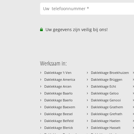
Uw gegevens zijn veilig bij ons!
Werkzaam in:
›
›
Daklekkage 't Ven
Daklekkage Broekhuizen
›
›
Daklekkage America
Daklekkage Brüggen
›
›
Daklekkage Arcen
Daklekkage Echt
›
›
Daklekkage Baarlo
Daklekkage Geloo
›
›
Daklekkage Baerlo
Daklekkage Genooi
›
›
Daklekkage Baexem
Daklekkage Grathem
›
›
Daklekkage Beesel
Daklekkage Grefrath
›
›
Daklekkage Belfeld
Daklekkage Haelen
›
›
Daklekkage Blerick
Daklekkage Hasselt