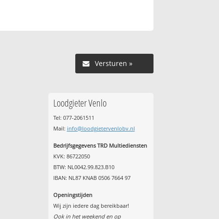
Versturen »
Loodgieter Venlo
Tel: 077-2061511
Mail:
info@loodgietervenlobv.nl
Bedrijfsgegevens TRD Multiediensten
KVK: 86722050
BTW: NL0042.99.823.B10
IBAN: NL87 KNAB 0506 7664 97
Openingstijden
Wij zijn iedere dag bereikbaar!
Ook in het weekend en op