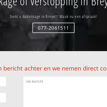
kage of verstopping in Brey
Zoekt u daklekkage in Breyell? Maak nu een afspraak!
077-2061511
n bericht achter en we nemen direct co