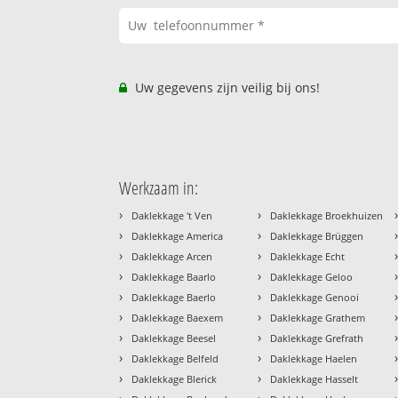
Uw gegevens zijn veilig bij ons!
Werkzaam in:
›
›
Daklekkage 't Ven
Daklekkage Broekhuizen
›
›
Daklekkage America
Daklekkage Brüggen
›
›
Daklekkage Arcen
Daklekkage Echt
›
›
Daklekkage Baarlo
Daklekkage Geloo
›
›
Daklekkage Baerlo
Daklekkage Genooi
›
›
Daklekkage Baexem
Daklekkage Grathem
›
›
Daklekkage Beesel
Daklekkage Grefrath
›
›
Daklekkage Belfeld
Daklekkage Haelen
›
›
Daklekkage Blerick
Daklekkage Hasselt