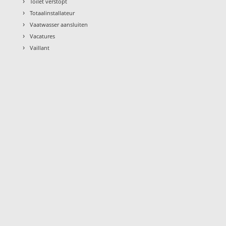
›
Toilet verstopt
›
Totaalinstallateur
›
Vaatwasser aansluiten
›
Vacatures
›
Vaillant