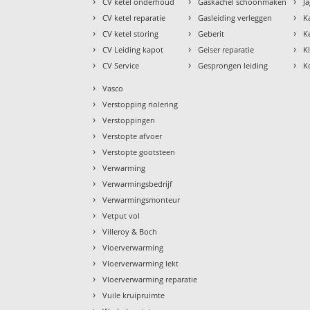
›
›
›
CV ketel onderhoud
Gaskachel schoonmaken
J
›
›
›
CV ketel reparatie
Gasleiding verleggen
K
›
›
›
CV ketel storing
Geberit
K
›
›
›
CV Leiding kapot
Geiser reparatie
K
›
›
›
CV Service
Gesprongen leiding
K
›
Vasco
›
Verstopping riolering
›
Verstoppingen
›
Verstopte afvoer
›
Verstopte gootsteen
›
Verwarming
›
Verwarmingsbedrijf
›
Verwarmingsmonteur
›
Vetput vol
›
Villeroy & Boch
›
Vloerverwarming
›
Vloerverwarming lekt
›
Vloerverwarming reparatie
›
Vuile kruipruimte