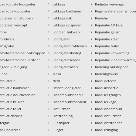
›
›
oedkoopste loodgieter
Lekkage
Radiator vervangen
›
›
oedkope loodgieter
Lekkage badkamer
Regenwaterafvoer schoo
›
›
ootsteen ontstoppen
Lekkage dak
Remeha
›
›
ootsteen verstopt
Lekkage opsporen
Reparatie CV ketel
›
›
rohe
Lood en zinkwerk
Reparatie geiser
›
›
rondwerk
Loodgieter
Reparatie kraan
›
›
ansgrohe
Loodgieterproblemen
Reparatie toilet
›
›
emelwaterafvoer ontstoppen
Loodgietersbedrijf
Reparatie verwarming
›
›
emelwaterafvoer verstopt
Loodgieterservice
Reparatie vloerverwarmin
›
›
ogedruk reiniging
Loodgieterswerk
Riolering ontstoppen
›
›
uppe
Mosa
Rioleringswerk
›
›
nstallateur
Nefit
Riool detectie
›
›
nstallatie badkamer
Offerte loodgieter
Riool inspectie
›
›
nstallatie douchecabine
Onderhoudsbedrijf
Riool leegzuigen
›
›
nstallatie keuken
Onderhoudsmonteur
Riool lekkage
›
›
stallatie toilet
Ontluchten
Riool onderhoud
›
›
stallatiebedrijf
Ontstopping
Riool ontluchten
›
›
ntergas
Pijpsnijder
Riool ontstoppen
›
›
tho Daalderop
Plieger
Riool reiniging