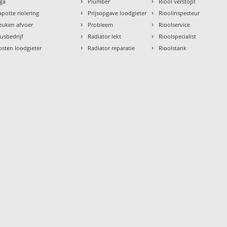
›
›
aga
Plumber
Riool verstopt
›
›
apotte riolering
Prijsopgave loodgieter
Rioolinspecteur
›
›
euken afvoer
Probleem
Rioolservice
›
›
lusbedrijf
Radiator lekt
Rioolspecialist
›
›
osten loodgieter
Radiator reparatie
Rioolstank