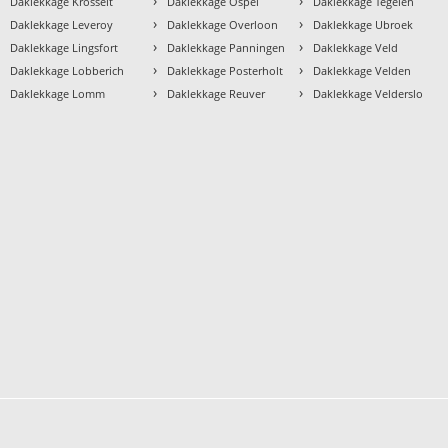
›
›
›
Daklekkage Krosselt
Daklekkage Ospel
Daklekkage Tegelen
›
›
›
Daklekkage Leveroy
Daklekkage Overloon
Daklekkage Ubroek
›
›
›
Daklekkage Lingsfort
Daklekkage Panningen
Daklekkage Veld
›
›
›
Daklekkage Lobberich
Daklekkage Posterholt
Daklekkage Velden
›
›
›
Daklekkage Lomm
Daklekkage Reuver
Daklekkage Velderslo