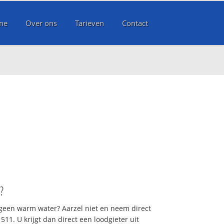
me
Over ons
Tarieven
Contact
?
 geen warm water? Aarzel niet en neem direct
11. U krijgt dan direct een loodgieter uit