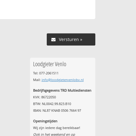
Versturen »
Loodgieter Venlo
Tel: 077-2061511
Mail:
info@loodgietervenlobv.nl
Bedrijfsgegevens TRD Multiediensten
KVK: 86722050
BTW: NL0042.99.823.B10
IBAN: NL87 KNAB 0506 7664 97
Openingstijden
Wij zijn iedere dag bereikbaar!
Ook in het weekend en op