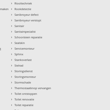
›
Riooltechniek
›
nmaken
Rookdetectie
›
Sanibroyeur defect
›
Sanibroyeur verstopt
›
Sanitair
›
Sanitairspecialist
›
Schoorsteen reparatie
›
Sealskin
›
g
Servicemonteur
›
Sphinx
›
Stankoverlast
›
Stelrad
›
Storingsdienst
›
Storingsmonteur
›
Stormschade
›
Thermostaatknop vervangen
›
Toilet ontstoppen
›
Toilet renovatie
›
Toilet reparatie