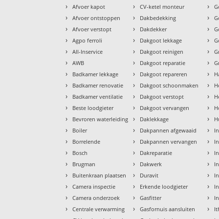
›
›
›
Afvoer kapot
CV-ketel monteur
G
›
›
›
Afvoer ontstoppen
Dakbedekking
G
›
›
›
Afvoer verstopt
Dakdekker
G
›
›
›
Agpo ferroli
Dakgoot lekkage
G
›
›
›
All-Inservice
Dakgoot reinigen
G
›
›
›
AWB
Dakgoot reparatie
G
›
›
›
Badkamer lekkage
Dakgoot repareren
H
›
›
›
Badkamer renovatie
Dakgoot schoonmaken
H
›
›
›
Badkamer ventilatie
Dakgoot verstopt
H
›
›
›
Beste loodgieter
Dakgoot vervangen
H
›
›
›
Bevroren waterleiding
Daklekkage
H
›
›
›
Boiler
Dakpannen afgewaaid
I
›
›
›
Borrelende
Dakpannen vervangen
I
›
›
›
Bosch
Dakreparatie
I
›
›
›
Brugman
Dakwerk
I
›
›
›
Buitenkraan plaatsen
Duravit
In
›
›
›
Camera inspectie
Erkende loodgieter
In
›
›
›
Camera onderzoek
Gasfitter
I
›
›
›
Centrale verwarming
Gasfornuis aansluiten
I