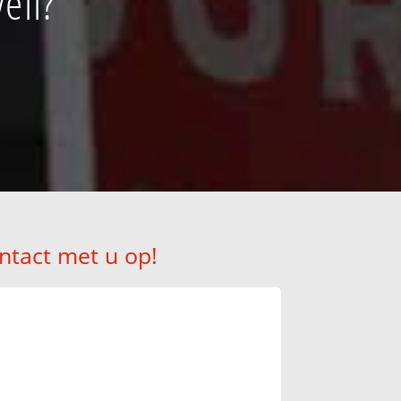
ell?
ntact met u op!