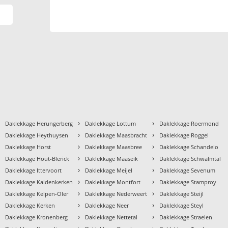
›
›
›
Daklekkage Herungerberg
Daklekkage Lottum
Daklekkage Roermond
›
›
›
Daklekkage Heythuysen
Daklekkage Maasbracht
Daklekkage Roggel
›
›
›
Daklekkage Horst
Daklekkage Maasbree
Daklekkage Schandelo
›
›
›
Daklekkage Hout-Blerick
Daklekkage Maaseik
Daklekkage Schwalmtal
›
›
›
Daklekkage Ittervoort
Daklekkage Meijel
Daklekkage Sevenum
›
›
›
Daklekkage Kaldenkerken
Daklekkage Montfort
Daklekkage Stamproy
›
›
›
Daklekkage Kelpen-Oler
Daklekkage Nederweert
Daklekkage Steijl
›
›
›
Daklekkage Kerken
Daklekkage Neer
Daklekkage Steyl
›
›
›
Daklekkage Kronenberg
Daklekkage Nettetal
Daklekkage Straelen