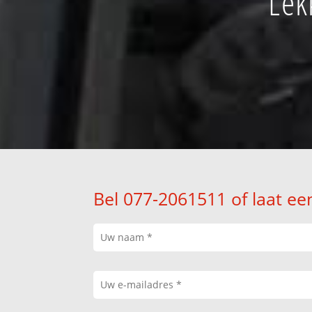
Lek
Bel 077-2061511 of laat ee