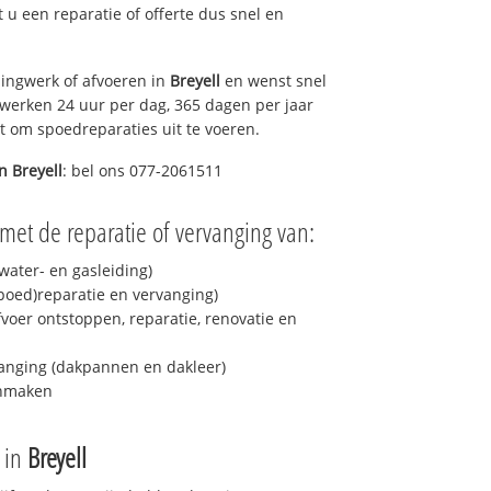
lt u een reparatie of offerte dus snel en
ingwerk of afvoeren in
Breyell
en wenst snel
 werken 24 uur per dag, 365 dagen per jaar
rt om spoedreparaties uit te voeren.
in
Breyell
: bel ons 077-2061511
met de reparatie of vervanging van:
ater- en gasleiding)
spoed)reparatie en vervanging)
fvoer ontstoppen, reparatie, renovatie en
anging (dakpannen en dakleer)
onmaken
e in
Breyell