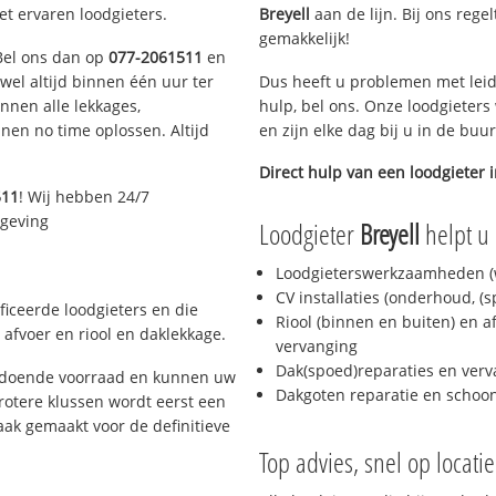
et ervaren loodgieters.
Breyell
aan de lijn. Bij ons rege
gemakkelijk!
 Bel ons dan op
077-2061511
en
ijwel altijd binnen één uur ter
Dus heeft u problemen met leid
nen alle lekkages,
hulp, bel ons. Onze loodgieters
en no time oplossen. Altijd
en zijn elke dag bij u in de buu
Direct hulp van een loodgieter 
511
! Wij hebben 24/7
mgeving
Loodgieter
Breyell
helpt u 
Loodgieterswerkzaamheden (w
CV installaties (onderhoud, (
ficeerde loodgieters en die
Riool (binnen en buiten) en a
afvoer en riool en daklekkage.
vervanging
Dak(spoed)reparaties en verv
oldoende voorraad en kunnen uw
Dakgoten reparatie en scho
rotere klussen wordt eerst een
aak gemaakt voor de definitieve
Top advies, snel op locati