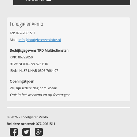
Loodgieter Venlo
Tel: 077-2061511
Mail:
info@loodgietervenlobv.nl
Bedrijfsgegevens TRD Multiediensten
KVK: 86722050
BTW: NL0042.99.823.B10
IBAN: NL87 KNAB 0506 7664 97
Openingstijden
Wij zijn iedere dag bereikbaar!
Ook in het weekend en op feestdagen
© 2026 - Loodgieter Venlo
Bel deze ochtend
:
077-2061511