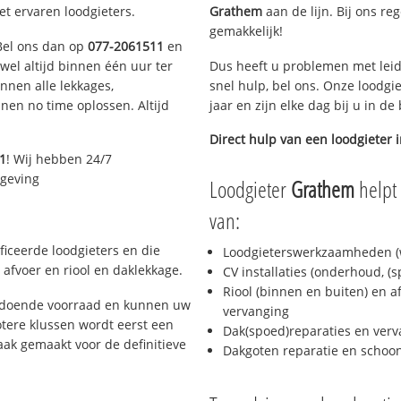
et ervaren loodgieters.
Grathem
aan de lijn. Bij ons re
gemakkelijk!
 Bel ons dan op
077-2061511
en
ijwel altijd binnen één uur ter
Dus heeft u problemen met leid
nen alle lekkages,
snel hulp, bel ons. Onze loodgi
en no time oplossen. Altijd
jaar en zijn elke dag bij u in d
Direct hulp van een loodgieter 
1
! Wij hebben 24/7
mgeving
Loodgieter
Grathem
helpt 
van:
ficeerde loodgieters en die
Loodgieterswerkzaamheden (w
afvoer en riool en daklekkage.
CV installaties (onderhoud, (
Riool (binnen en buiten) en a
oldoende voorraad en kunnen uw
vervanging
tere klussen wordt eerst een
Dak(spoed)reparaties en verv
aak gemaakt voor de definitieve
Dakgoten reparatie en scho