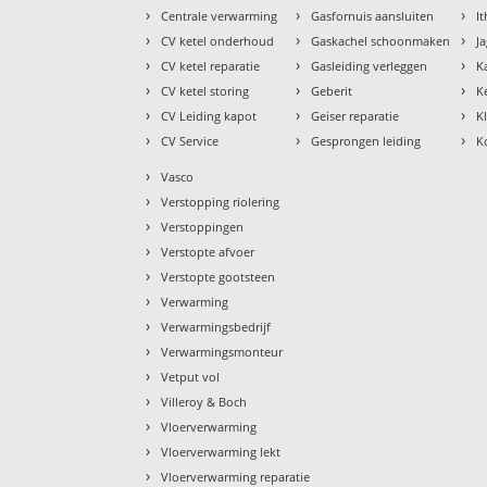
›
›
›
Centrale verwarming
Gasfornuis aansluiten
I
›
›
›
CV ketel onderhoud
Gaskachel schoonmaken
J
›
›
›
CV ketel reparatie
Gasleiding verleggen
K
›
›
›
CV ketel storing
Geberit
K
›
›
›
CV Leiding kapot
Geiser reparatie
K
›
›
›
CV Service
Gesprongen leiding
K
›
Vasco
›
Verstopping riolering
›
Verstoppingen
›
Verstopte afvoer
›
Verstopte gootsteen
›
Verwarming
›
Verwarmingsbedrijf
›
Verwarmingsmonteur
›
Vetput vol
›
Villeroy & Boch
›
Vloerverwarming
›
Vloerverwarming lekt
›
Vloerverwarming reparatie