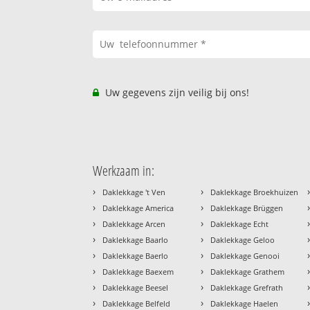
Uw gegevens zijn veilig bij ons!
Werkzaam in:
›
›
Daklekkage 't Ven
Daklekkage Broekhuizen
›
›
Daklekkage America
Daklekkage Brüggen
›
›
Daklekkage Arcen
Daklekkage Echt
›
›
Daklekkage Baarlo
Daklekkage Geloo
›
›
Daklekkage Baerlo
Daklekkage Genooi
›
›
Daklekkage Baexem
Daklekkage Grathem
›
›
Daklekkage Beesel
Daklekkage Grefrath
›
›
Daklekkage Belfeld
Daklekkage Haelen