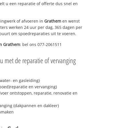
gelt u een reparatie of offerte dus snel en
ingwerk of afvoeren in
Grathem
en wenst
eters werken 24 uur per dag, 365 dagen per
e buurt om spoedreparaties uit te voeren.
in
Grathem
: bel ons 077-2061511
u met de reparatie of vervanging
ater- en gasleiding)
spoed)reparatie en vervanging)
fvoer ontstoppen, reparatie, renovatie en
anging (dakpannen en dakleer)
onmaken