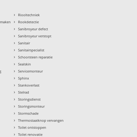
›
Riooltechniek
›
nmaken
Rookdetectie
›
Sanibroyeur defect
›
Sanibroyeur verstopt
›
Sanitair
›
Sanitairspecialist
›
Schoorsteen reparatie
›
Sealskin
›
g
Servicemonteur
›
Sphinx
›
Stankoverlast
›
Stelrad
›
Storingsdienst
›
Storingsmonteur
›
Stormschade
›
Thermostaatknop vervangen
›
Toilet ontstoppen
›
Toilet renovatie