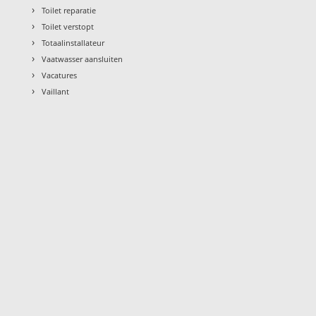
›
Toilet reparatie
›
Toilet verstopt
›
Totaalinstallateur
›
Vaatwasser aansluiten
›
Vacatures
›
Vaillant