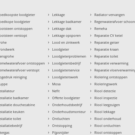
›
›
oedkoopste loodgieter
Lekkage
Radiator vervangen
›
›
oedkope loodgieter
Lekkage badkamer
Regenwaterafvoer schoo
›
›
ootsteen ontstoppen
Lekkage dak
Remeha
›
›
ootsteen verstopt
Lekkage opsporen
Reparatie CV ketel
›
›
rohe
Lood en zinkwerk
Reparatie geiser
›
›
rondwerk
Loodgieter
Reparatie kraan
›
›
ansgrohe
Loodgieterproblemen
Reparatie toilet
›
›
emelwaterafvoer ontstoppen
Loodgietersbedrijf
Reparatie verwarming
›
›
emelwaterafvoer verstopt
Loodgieterservice
Reparatie vloerverwarmin
›
›
ogedruk reiniging
Loodgieterswerk
Riolering ontstoppen
›
›
uppe
Mosa
Rioleringswerk
›
›
nstallateur
Nefit
Riool detectie
›
›
nstallatie badkamer
Offerte loodgieter
Riool inspectie
›
›
nstallatie douchecabine
Onderhoudsbedrijf
Riool leegzuigen
›
›
nstallatie keuken
Onderhoudsmonteur
Riool lekkage
›
›
stallatie toilet
Ontluchten
Riool onderhoud
›
›
stallatiebedrijf
Ontstopping
Riool ontluchten
›
›
ntergas
Pijpsnijder
Riool ontstoppen