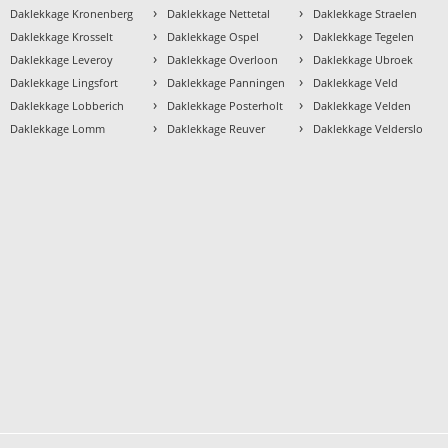
›
›
›
Daklekkage Kronenberg
Daklekkage Nettetal
Daklekkage Straelen
›
›
›
Daklekkage Krosselt
Daklekkage Ospel
Daklekkage Tegelen
›
›
›
Daklekkage Leveroy
Daklekkage Overloon
Daklekkage Ubroek
›
›
›
Daklekkage Lingsfort
Daklekkage Panningen
Daklekkage Veld
›
›
›
Daklekkage Lobberich
Daklekkage Posterholt
Daklekkage Velden
›
›
›
Daklekkage Lomm
Daklekkage Reuver
Daklekkage Velderslo