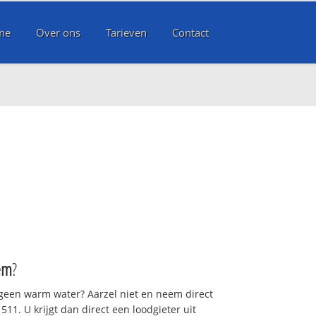
me
Over ons
Tarieven
Contact
em
?
 geen warm water? Aarzel niet en neem direct
11. U krijgt dan direct een loodgieter uit