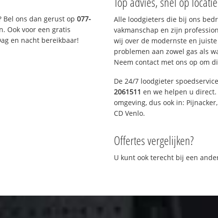
Top advies, snel op locati
? Bel ons dan gerust op
077-
Alle loodgieters die bij ons be
n. Ook voor een gratis
vakmanschap en zijn profession
Dag en nacht bereikbaar!
wij over de modernste en juist
problemen aan zowel gas als wat
Neem contact met ons op om di
De 24/7 loodgieter spoedservic
2061511
en we helpen u direct. 
omgeving, dus ook in: Pijnacker
CD Venlo.
Offertes vergelijken?
U kunt ook terecht bij een and