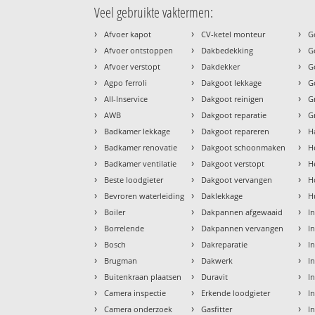
Veel gebruikte vaktermen:
›
›
›
Afvoer kapot
CV-ketel monteur
G
›
›
›
Afvoer ontstoppen
Dakbedekking
G
›
›
›
Afvoer verstopt
Dakdekker
G
›
›
›
Agpo ferroli
Dakgoot lekkage
G
›
›
›
All-Inservice
Dakgoot reinigen
G
›
›
›
AWB
Dakgoot reparatie
G
›
›
›
Badkamer lekkage
Dakgoot repareren
H
›
›
›
Badkamer renovatie
Dakgoot schoonmaken
H
›
›
›
Badkamer ventilatie
Dakgoot verstopt
H
›
›
›
Beste loodgieter
Dakgoot vervangen
H
›
›
›
Bevroren waterleiding
Daklekkage
H
›
›
›
Boiler
Dakpannen afgewaaid
I
›
›
›
Borrelende
Dakpannen vervangen
I
›
›
›
Bosch
Dakreparatie
I
›
›
›
Brugman
Dakwerk
I
›
›
›
Buitenkraan plaatsen
Duravit
In
›
›
›
Camera inspectie
Erkende loodgieter
In
›
›
›
Camera onderzoek
Gasfitter
I