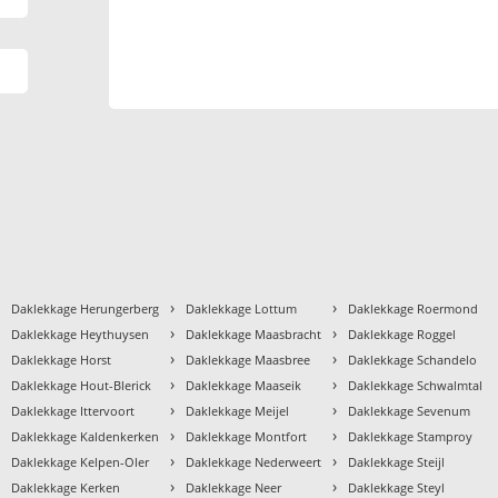
›
›
›
Daklekkage Herungerberg
Daklekkage Lottum
Daklekkage Roermond
›
›
›
Daklekkage Heythuysen
Daklekkage Maasbracht
Daklekkage Roggel
›
›
›
Daklekkage Horst
Daklekkage Maasbree
Daklekkage Schandelo
›
›
›
Daklekkage Hout-Blerick
Daklekkage Maaseik
Daklekkage Schwalmtal
›
›
›
Daklekkage Ittervoort
Daklekkage Meijel
Daklekkage Sevenum
›
›
›
Daklekkage Kaldenkerken
Daklekkage Montfort
Daklekkage Stamproy
›
›
›
Daklekkage Kelpen-Oler
Daklekkage Nederweert
Daklekkage Steijl
›
›
›
Daklekkage Kerken
Daklekkage Neer
Daklekkage Steyl