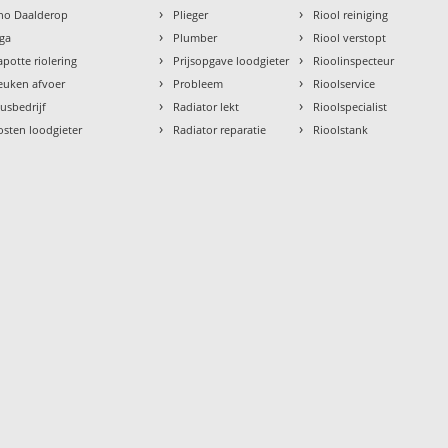
›
›
tho Daalderop
Plieger
Riool reiniging
›
›
aga
Plumber
Riool verstopt
›
›
apotte riolering
Prijsopgave loodgieter
Rioolinspecteur
›
›
euken afvoer
Probleem
Rioolservice
›
›
lusbedrijf
Radiator lekt
Rioolspecialist
›
›
osten loodgieter
Radiator reparatie
Rioolstank