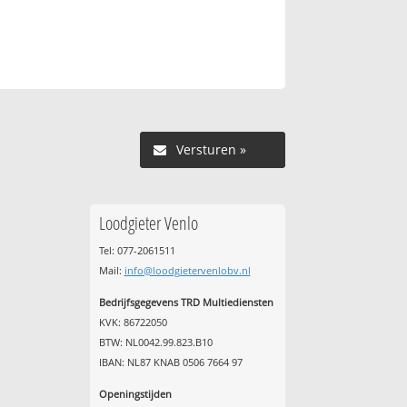
Versturen »
Loodgieter Venlo
Tel: 077-2061511
Mail:
info@loodgietervenlobv.nl
Bedrijfsgegevens TRD Multiediensten
KVK: 86722050
BTW: NL0042.99.823.B10
IBAN: NL87 KNAB 0506 7664 97
Openingstijden