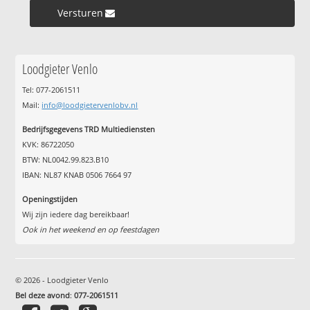
Versturen »
Loodgieter Venlo
Tel: 077-2061511
Mail:
info@loodgietervenlobv.nl
Bedrijfsgegevens TRD Multiediensten
KVK: 86722050
BTW: NL0042.99.823.B10
IBAN: NL87 KNAB 0506 7664 97
Openingstijden
Wij zijn iedere dag bereikbaar!
Ook in het weekend en op feestdagen
© 2026 - Loodgieter Venlo
Bel deze avond
:
077-2061511