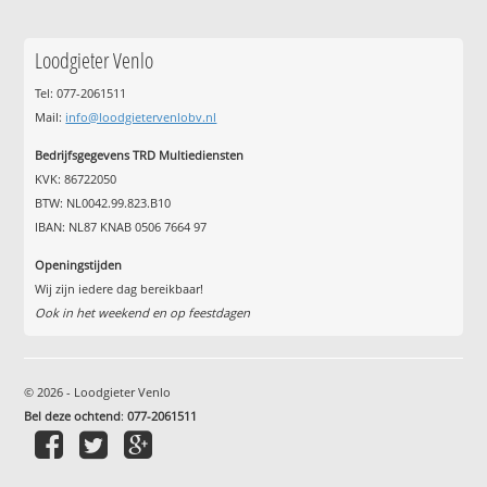
Loodgieter Venlo
Tel: 077-2061511
Mail:
info@loodgietervenlobv.nl
Bedrijfsgegevens TRD Multiediensten
KVK: 86722050
BTW: NL0042.99.823.B10
IBAN: NL87 KNAB 0506 7664 97
Openingstijden
Wij zijn iedere dag bereikbaar!
Ook in het weekend en op feestdagen
© 2026 - Loodgieter Venlo
Bel deze ochtend
:
077-2061511